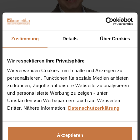
Zustimmung
Details
Über Cookies
Sie haben eine Frage? Sie wünschen sich eine
Wir respektieren Ihre Privatsphäre
Produktberatung oder wollen nur wissen, wie man das
Wir verwenden Cookies, um Inhalte und Anzeigen zu
kosmetische Produkt richtig anwendet?
personalisieren, Funktionen für soziale Medien anbieten
zu können, Zugriffe auf unsere Webseite zu analysieren
Ich stehe Ihnen gerne persönlich zur Verfügung:
und personalisierte Werbung zu zeigen - unter
Umständen von Werbepartnern auch auf Webseiten
+43 (0)699 17 310 310
Dritter. Nähere Information:
Datenschutzerklärung
Dennis Grischek, Inhaber Kosmetikstudio in Graz & kosmetik.at
Akzeptieren