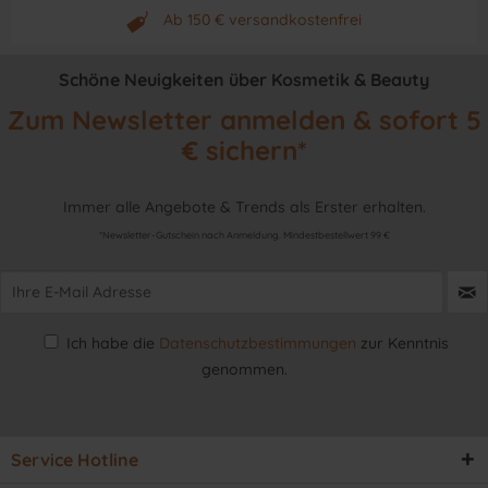
Neuwertiges & aktuelles Produkt
Ab 150 € versandkostenfrei
Originalprodukt vom Hersteller
Schöne Neuigkeiten über Kosmetik & Beauty
Zum Newsletter anmelden & sofort 5
€ sichern*
Immer alle Angebote & Trends als Erster erhalten.
*Newsletter-Gutschein nach Anmeldung. Mindestbestellwert 99 €
Ich habe die
Datenschutzbestimmungen
zur Kenntnis
genommen.
Service Hotline