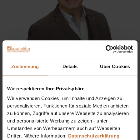
Sie haben eine Frage? Sie wünschen sich eine
Zustimmung
Details
Über Cookies
Produktberatung oder wollen nur wissen, wie man das
kosmetische Produkt richtig anwendet?
Wir respektieren Ihre Privatsphäre
Ich stehe Ihnen gerne persönlich zur Verfügung:
Wir verwenden Cookies, um Inhalte und Anzeigen zu
personalisieren, Funktionen für soziale Medien anbieten
+43 (0)699 17 310 310
zu können, Zugriffe auf unsere Webseite zu analysieren
und personalisierte Werbung zu zeigen - unter
Dennis Grischek, Inhaber Kosmetikstudio in Graz & kosmetik.at
Umständen von Werbepartnern auch auf Webseiten
Dritter. Nähere Information:
Datenschutzerklärung