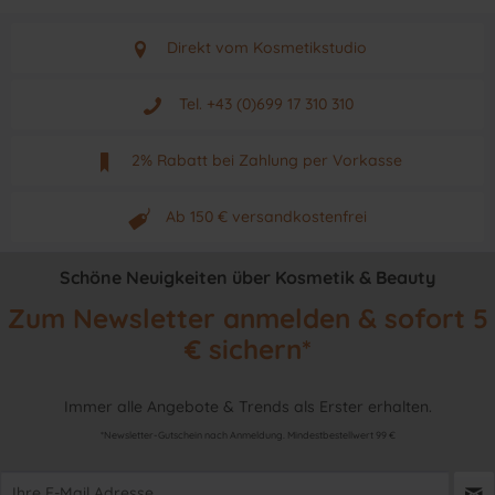
Direkt vom Kosmetikstudio
Aus Graz - Österreich
Tel. +43 (0)699 17 310 310
Mo - Fr. von 9 - 17 Uhr
2% Rabatt bei Zahlung per Vorkasse
Neuwertiges & aktuelles Produkt
Ab 150 € versandkostenfrei
Originalprodukt vom Hersteller
Schöne Neuigkeiten über Kosmetik & Beauty
Zum Newsletter anmelden & sofort 5
€ sichern*
Immer alle Angebote & Trends als Erster erhalten.
*Newsletter-Gutschein nach Anmeldung. Mindestbestellwert 99 €