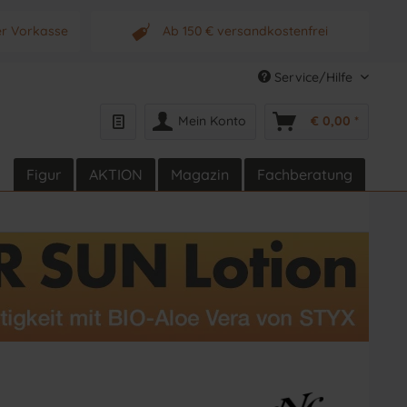
er Vorkasse
Ab 150 € versandkostenfrei
s Produkt
Originalprodukt vom Hersteller
Service/Hilfe
Mein Konto
€ 0,00 *
Figur
AKTION
Magazin
Fachberatung