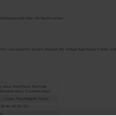
hönheitsschlaf über die Nacht wirken
eiten und einziehen lassen. Danach die TriHyal Age Resist Cream un
ge Haut, Mischhaut, Normale
 Sensible Haut, Trockene Haut
 / Linien, Feuchtigkeit, Poren
 35-44, 45-54, 55+
ht