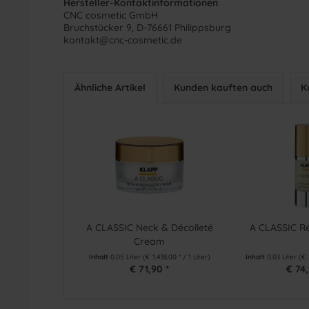
Hersteller-Kontaktinformationen
CNC cosmetic GmbH
Bruchstücker 9, D-76661 Philippsburg
kontakt@cnc-cosmetic.de
Ähnliche Artikel
Kunden kauften auch
K
A CLASSIC Neck & Décolleté
A CLASSIC Re
Cream
Inhalt
0.05 Liter
(€ 1.438,00 * / 1 Liter)
Inhalt
0.03 Liter
(€ 
€ 71,90 *
€ 74,