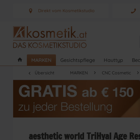
Direkt vom Kosmetikstudio
Aus Graz - Österreich
MARKEN
Gesichtspflege
Hauttyp
Bed
Übersicht
MARKEN
CNC Cosmetic
aesthetic world TriHyal Age R