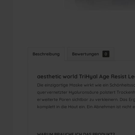
Beschreibung
Bewertungen
0
aesthetic world TriHyal Age Resist L
Die einzigartige Maske wirkt wie ein Schönheitssc
quervernetzter Hyaluronsäure polstert Trockenhe
erweiterte Poren sichtbar zu verkleinern. Das Erge
komplett in die Haut ein. Ein Abnehmen ist nicht 
WARUM BRAUCHE ICH DAS PRODUKT?