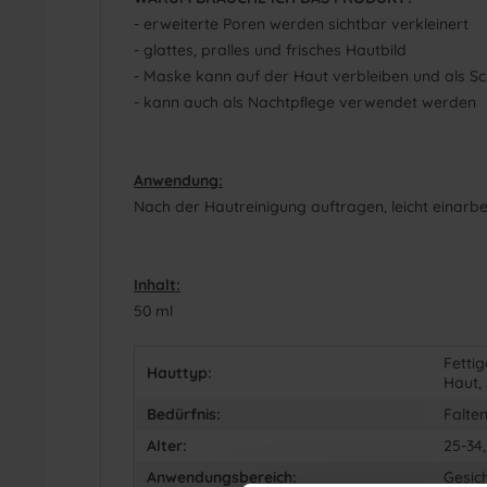
- erweiterte Poren werden sichtbar verkleinert
- glattes, pralles und frisches Hautbild
- Maske kann auf der Haut verbleiben und als Sc
- kann auch als Nachtpﬂege verwendet werden
Anwendung:
Nach der Hautreinigung auftragen, leicht einarb
Inhalt:
50 ml
Fetti
Hauttyp:
Haut,
Bedürfnis:
Falten
Alter:
25-34,
Anwendungsbereich:
Gesic