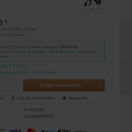
0 *
r (€ 1.220,00 * / 1 Liter)
. Versandkosten
eferung (österreichweit)
morgen, 07.08.2026
ie innerhalb von
18 Minuten und 2 Sekunden
dieses und
ukte.
tig in 24 Std.,
1 Werktag, DE/EU: 2 Werktage
In den
Warenkorb
en
Auf die Wunschliste
Bewerten
ko-520061
4250068319590