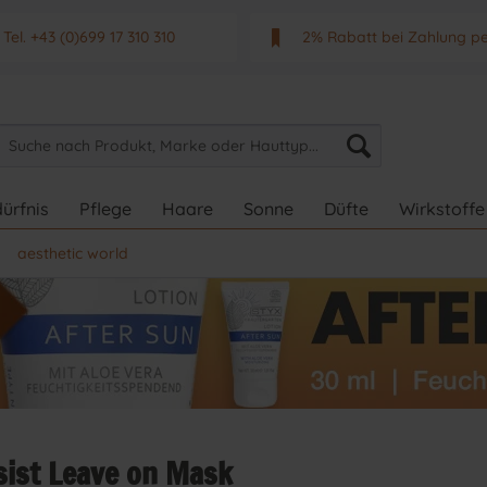
Tel. +43 (0)699 17 310 310
2% Rabatt bei Zahlung p
Mo - Fr. von 9 - 17 Uhr
Neuwertiges & aktuelle
ürfnis
Pflege
Haare
Sonne
Düfte
Wirkstoffe
aesthetic world
esist Leave on Mask