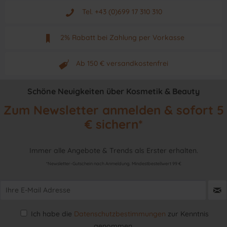
Aus Graz - Österreich
Tel. +43 (0)699 17 310 310
Mo - Fr. von 9 - 17 Uhr
2% Rabatt bei Zahlung per Vorkasse
Neuwertiges & aktuelles Produkt
Ab 150 € versandkostenfrei
Originalprodukt vom Hersteller
Schöne Neuigkeiten über Kosmetik & Beauty
Zum Newsletter anmelden & sofort 5
€ sichern*
Immer alle Angebote & Trends als Erster erhalten.
*Newsletter-Gutschein nach Anmeldung. Mindestbestellwert 99 €
Ich habe die
Datenschutzbestimmungen
zur Kenntnis
genommen.