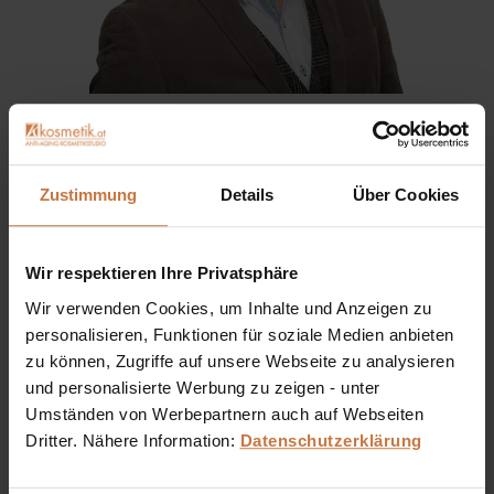
Sie haben eine Frage? Sie wünschen sich eine
Produktberatung oder wollen nur wissen, wie man das
kosmetische Produkt richtig anwendet?
Zustimmung
Details
Über Cookies
Ich stehe Ihnen gerne persönlich zur Verfügung:
Wir respektieren Ihre Privatsphäre
+43 (0)699 17 310 310
Wir verwenden Cookies, um Inhalte und Anzeigen zu
personalisieren, Funktionen für soziale Medien anbieten
Dennis Grischek, Inhaber Kosmetikstudio in Graz & kosmetik.at
zu können, Zugriffe auf unsere Webseite zu analysieren
und personalisierte Werbung zu zeigen - unter
Umständen von Werbepartnern auch auf Webseiten
Dritter. Nähere Information:
Datenschutzerklärung