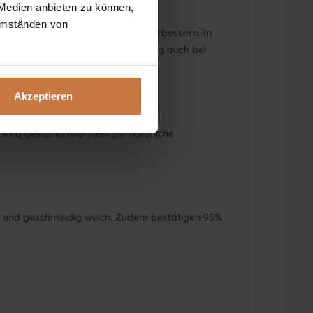
 Medien anbieten zu können,
 Umständen von
lt der Haut, um das Hautbild zu verbessern. In
hkeit eignet sich die Formulierung auch bei
Akzeptieren
rd gestärkt und stellt die natürliche
hen und geschmeidig weich. Zudem bestätigen 95%