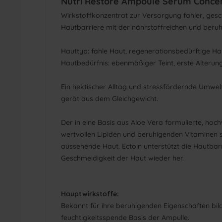
Nutri Restore Ampoule Serum Conce
​Wirkstoffkonzentrat zur Versorgung fahler, ge
Hautbarriere mit der nährstoffreichen und beruh
Hauttyp: fahle Haut, regenerationsbedürftige Ha
Hautbedürfnis: ebenmäßiger Teint, erste Alterun
Ein hektischer Alltag und stressfördernde Umwel
gerät aus dem Gleichgewicht.
Der in eine Basis aus Aloe Vera formulierte, ho
wertvollen Lipiden und beruhigenden Vitaminen s
aussehende Haut. Ectoin unterstützt die Hautbarri
Geschmeidigkeit der Haut wieder her.
Hauptwirkstoffe:
Bekannt für ihre beruhigenden Eigenschaften bil
feuchtigkeitsspende Basis der Ampulle.