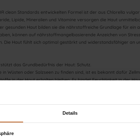
clean Standards entwickelten Formel ist der aus Chlorella vulga
ide, Lipide, Mineralien und Vitamine versorgen die Haut unmittelb
ner gesunden Haut bilden sie die nährstoffreiche Grundlage für ein 
haben, können auf nährstoffmangelbasierende Anzeichen von Stress 
. Die Haut fühlt sich optimal gestärkt und widerstandsfähiger an u
erstützt das Grundbedürfnis der Haut: Schutz.
in Wüsten oder Salzseen zu finden sind, ist es bekannt dafür Zellm
ffe in der Haut erhalten bleiben. Es bindet Feuchtigkeit in der Haut
 Hitze, Kälte, UV-Strahlung oder Schadstoffen bedingten Stressfaktor
er Anti-Aging Wirkstoff.
Details
schem Squalan spenden nicht nur Feuchtigkeit, sondern reduzieren 
ewahrt wird. Dies führt zu einer besser durchfeuchteten, gesund aus
tsphäre
 in der Zellbildung der Haut und deren Regeneration eine essenzielle