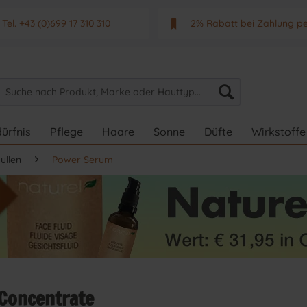
Tel. +43 (0)699 17 310 310
2% Rabatt bei Zahlung p
Mo - Fr. von 9 - 17 Uhr
Neuwertiges & aktuelle
ürfnis
Pflege
Haare
Sonne
Düfte
Wirkstoffe
ullen
Power Serum
Concentrate