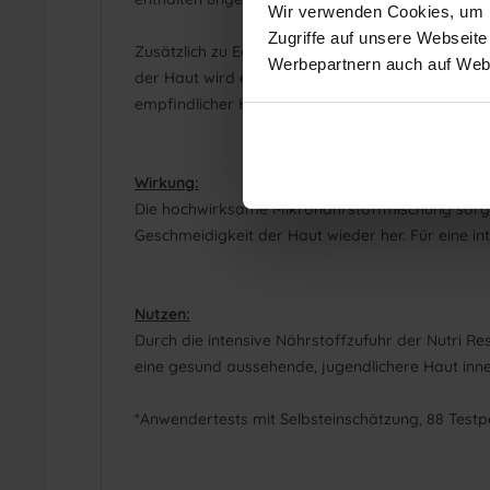
Wir verwenden Cookies, um In
Zugriffe auf unsere Webseite
Zusätzlich zu Ectoin stabilisiert Pro-Vitamin B5 
Werbepartnern auch auf Webs
der Haut wird es in Pantothensäure umgewandelt,
empfindlicher Haut.
Wirkung:
Die hochwirksame Mikronährstoffmischung sorgt f
Geschmeidigkeit der Haut wieder her. Für eine i
Nutzen:
Durch die intensive Nährstoffzufuhr der Nutri R
eine gesund aussehende, jugendlichere Haut inne
*Anwendertests mit Selbsteinschätzung, 88 Testpe