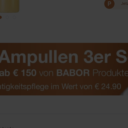
P
Jet