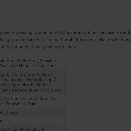
r obigen Anweisung oder in dem Piktogramm auf der Innenseite der F
Glas gebrochen sind und in das Produkt kommen, sollte das Produk
nthält, kann Verletzungen hervorrufen.
le Haut, Reife Haut, Sensible
 Trockene Haut, Unreine Haut
igung / Linderung, Falten /
, Feuchtigkeit, Hautalterung /
zität / Spannkraft, Müder /
r Teint, Regeneration / Stärkung
len / Konzentrate / Kapseln,
 / Emulsion / Fluid
htspflege
ht
 25-34, 35-44, 45-54, 55+