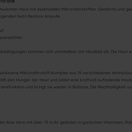
ntrate
schwächter Haut mit essenziellen Mikronährstoffen. Genährte und g
igenden Nutri Restore Ampulle.
ut
gsanzeichen
tbedingungen zeichnen sich unmittelbar am Hautbild ab: Die Haut w
chwirksame Mikronährstoff-Komplex aus 19 verschiedenen Aminosäuren
tillt den Hunger der Haut und bildet eine kraftvoll aufladende Hau
erefunktion und bringt sie wieder in Balance. Die Reichhaltigkeit vo
det Aloe Vera mit über 75 in ihr gelösten organischen Vitaminen, Po