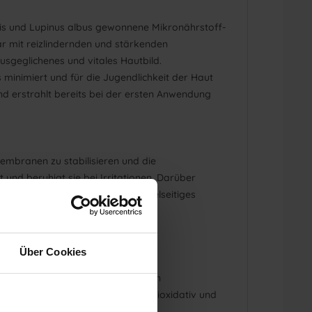
ris und Lupinus albus gewonnene Mikronährstoff-
ar mit reizlindernden und stärkenden
ausgeglichenes und vitales Hautbild.
minimiert und für die Jugendlichkeit der Haut
nd erstrahlt bereits bei der ersten Anwendung
embranen zu stabilisieren und die
 und beruhigt sie bei Irritationen. Darüber
en und ist somit nicht nur ein vielseitiges
Über Cookies
den durch Hautschäden begünstigten
sehenden Haut. Die Öle wirken antioxidativ und
 Rolle spielen.