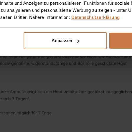
halte und Anzeigen zu personalisieren, Funktionen für soziale
 zu analysieren und personalisierte Werbung zu zeigen - unter
die Hautbarriere, lindert Reizungen und erhöht den Feuchtigkeitsgeha
eiten Dritter. Nähere Information:
Datenschutzerklärung
 einem Bestandteil des Co-Enzyms A. Aufgrund der hohen Verträglic
Anpassen
ür eine voll genährte, gesund aussehende Haut. Die Hautbarriere wi
ntensiv genährte, widerstandsfähige und Barriere geschützte Haut
estore Ampulle zeigt sich die Haut unmittelbar gestärkt, ausgeglic
rhalb 7 Tagen*.
rsonen, täglich für 7 Tage