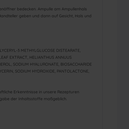
lenöffner bedecken. Ampulle am Ampullenhals
andteller geben und dann auf Gesicht, Hals und
GLYCERYL-3 METHYLGLUCOSE DISTEARATE,
 LEAF EXTRACT, HELIANTHUS ANNUUS
HEROL, SODIUM HYALURONATE, BIOSACCHARIDE
YCERIN, SODIUM HYDROXIDE, PANTOLACTONE,
ftliche Erkenntnisse in unsere Rezepturen
gabe der Inhaltsstoffe maßgeblich.