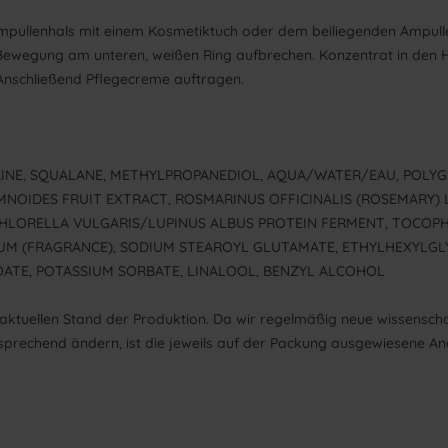
Ampullenhals mit einem Kosmetiktuch oder dem beiliegenden Ampul
 Bewegung am unteren, weißen Ring aufbrechen. Konzentrat in den H
. Anschließend Pflegecreme auftragen.
TAINE, SQUALANE, METHYLPROPANEDIOL, AQUA/WATER/EAU, POLY
MNOIDES FRUIT EXTRACT, ROSMARINUS OFFICINALIS (ROSEMARY)
 CHLORELLA VULGARIS/LUPINUS ALBUS PROTEIN FERMENT, TOCOP
UM (FRAGRANCE), SODIUM STEAROYL GLUTAMATE, ETHYLHEXYLGL
OATE, POTASSIUM SORBATE, LINALOOL, BENZYL ALCOHOL
aktuellen Stand der Produktion. Da wir regelmäßig neue wissenscha
sprechend ändern, ist die jeweils auf der Packung ausgewiesene An