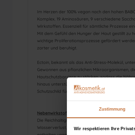
Im Herzen der 100% vegan nach den hohen BABOR 
Komplex. 19 Aminosäuren, 9 verschiedene Sacchar
Wirkstoffen. Essenziell für sämtliche Prozesse ei
Mit dem Gefühl den Hunger der Haut gestillt zu 
wichtige Proliferationsprozesse gefördert werden
zarter und beruhigt.
Ectoin, bekannt als das Anti-Stress-Molekül, unt
Gewonnen aus pflanzlichen Mikroorganismen, die 
Hautschutzbarriere zu stärken, sodass die Nährsto
hinaus unterstützt Ectoin die Reduktion von durch
Schutzschild für die Haut, sondern auch ein stark
Zustimmung
Nebenwirkstoffe:
Die Reichhaltigkeit von Arganöl und hautidenti
Wasserverlust, indem Feuchtigkeit in der Haut b
Wir respektieren Ihre Priva
enthalten ungesättigte Fettsäuren, die besonders