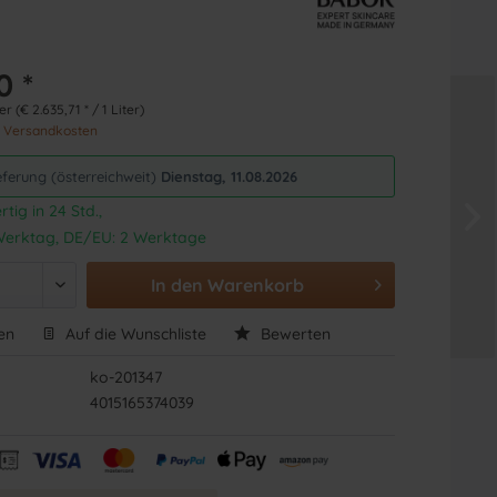
0 *
er (€ 2.635,71 * / 1 Liter)
. Versandkosten
eferung (österreichweit)
Dienstag, 11.08.2026
tig in 24 Std.,
1 Werktag, DE/EU: 2 Werktage
In den
Warenkorb
en
Auf die Wunschliste
Bewerten
ko-201347
4015165374039