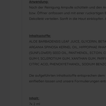
Anwendung:
Nach der Reinigung Ampulle schütteln und den 
bzw. Öffner anfassen und mit einer ruckartigen
Dekolleté verteilen. Sanft in die Haut einklopfen
Inhaltsstoffe:
ALOE BARBADENSIS LEAF JUICE, GLYCERIN, BE
ARGANIA SPINOSA KERNEL OIL, HIPPOPHAE RHA
(SUNFLOWER) SEED OIL, PANTHENOL, ECTOIN,
GUM-1, SCLEROTIUM GUM, XANTHAN GUM, PARF
CITRIC ACID, PHENOXYETHANOL, SODIUM BENZ
Die aufgeführten Inhaltsstoffe entsprechen dem 
einfließen lassen und unsere Formulierungen ent
Inhalt:
7x 2 ml