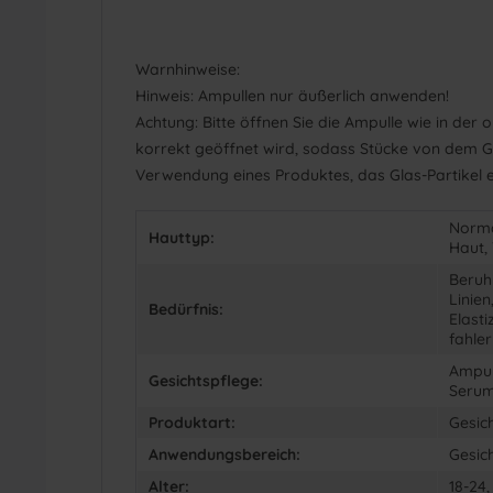
Warnhinweise:
Hinweis: Ampullen nur äußerlich anwenden!
Achtung: Bitte öffnen Sie die Ampulle wie in de
korrekt geöffnet wird, sodass Stücke von dem 
Verwendung eines Produktes, das Glas-Partikel e
Norma
Hauttyp:
Haut,
Beruh
Linien
Bedürfnis:
Elasti
fahle
Ampul
Gesichtspflege:
Serum
Produktart:
Gesic
Anwendungsbereich:
Gesic
Alter:
18-24,