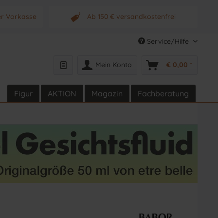
er Vorkasse
Ab 150 € versandkostenfrei
s Produkt
Originalprodukt vom Hersteller
Service/Hilfe
Mein Konto
€ 0,00 *
Figur
AKTION
Magazin
Fachberatung